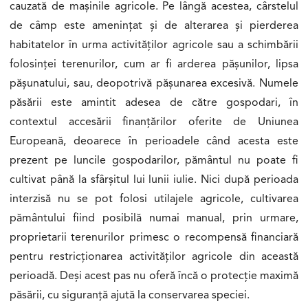
cauzată de mașinile agricole. Pe lângă acestea, cârstelul
de câmp este amenințat și de alterarea și pierderea
habitatelor în urma activităților agricole sau a schimbării
folosinței terenurilor, cum ar fi arderea pășunilor, lipsa
pășunatului, sau, deopotrivă pășunarea excesivă. Numele
păsării este amintit adesea de către gospodari, în
contextul accesării finanțărilor oferite de Uniunea
Europeană, deoarece în perioadele când acesta este
prezent pe luncile gospodarilor, pământul nu poate fi
cultivat până la sfârșitul lui lunii iulie. Nici după perioada
interzisă nu se pot folosi utilajele agricole, cultivarea
pământului fiind posibilă numai manual, prin urmare,
proprietarii terenurilor primesc o recompensă financiară
pentru restricționarea activităților agricole din această
perioadă. Deși acest pas nu oferă încă o protecție maximă
păsării, cu siguranță ajută la conservarea speciei.