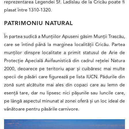
reprezentarea Legendei Sf. Ladislau de la Cricău poate fi
plasat între 1310-1320.
PATRIMONIU NATURAL
În partea sudică a Munțiilor Apuseni găsim Munții Trascău,
care se întind până la marginea localității Cricău. Partea
munților dinspre localitate a primit statusul de Arie de
Protecție Apecială Avifaunistică din cadrul rețelei Natura
2000, deoarece pe teritoriu apar și cuibăresc mai multe
specii de păsări care figurează pe lista IUCN. Pădurile din
zonă sunt alcătuite mai ales din copaci care au lemn de
esență tare, dar nu lipsesc nici pășunile sau luncile care,
pe lângă aspectul minunat al zonei oferă și un loc ideal de
vânătoare pentru păsările carnivore.