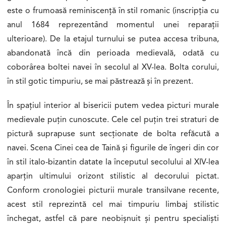
este o frumoasă reminiscență în stil romanic (inscripția cu
anul 1684 reprezentând momentul unei reparații
ulterioare). De la etajul turnului se putea accesa tribuna,
abandonată încă din perioada medievală, odată cu
coborârea boltei navei în secolul al XV-lea. Bolta corului,
în stil gotic timpuriu, se mai păstrează și în prezent.
În spațiul interior al bisericii putem vedea picturi murale
medievale puțin cunoscute. Cele cel puțin trei straturi de
pictură suprapuse sunt secționate de bolta refăcută a
navei. Scena Cinei cea de Taină și figurile de îngeri din cor
în stil italo-bizantin datate la începutul secolului al XIV-lea
aparțin ultimului orizont stilistic al decorului pictat.
Conform cronologiei picturii murale transilvane recente,
acest stil reprezintă cel mai timpuriu limbaj stilistic
închegat, astfel că pare neobișnuit și pentru specialiști