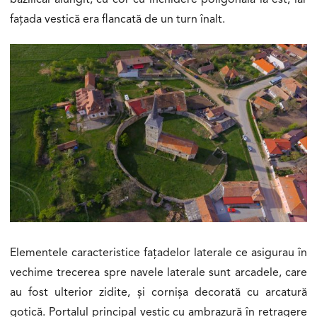
bazilical alungit, cu cor cu închidere poligonală la est, iar
fațada vestică era flancată de un turn înalt.
Elementele caracteristice fațadelor laterale ce asigurau în
vechime trecerea spre navele laterale sunt arcadele, care
au fost ulterior zidite, și cornișa decorată cu arcatură
gotică. Portalul principal vestic cu ambrazură în retragere