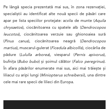
Pe lângă specia prezentată mai sus, în zona rezervației,
specialiștii au identificat alte nouă specii de păsări care
apar pe lista speciilor protejate: acvila de munte (
Aquila
chrysaetos
), ciocănitoarea cu spatele alb (
Dendrocopos
leucotos
), ciocănitoarea verzuie sau ghionoaiea sură
(
Pinus canus
), ciocănitoarea neagră (
Dendrocopos
martius
), muscarul-gulerat (
Ficedula albicollis
), ciocârlia de
pădure (
Lululla arborea
), viesparul (
Pernis apivorus
),
bufnița (
Bubo bubo
) și șoimul călător (
Falco peregrinus
).
În afara păsărilor enumerate mai sus, aici mai trăiește și
liliacul cu aripi lungi (
Miniopterus schreibersii
), una dintre
cele mai rare specii de lilieci din Europa.