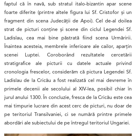
faptul că în navă, sub stratul italo-bizantin apar scene
foarte diferite (printre altele figura lui Sf. Cristofor și un
fragment din scena Judecății de Apoi). Cel de-al doilea
strat de picturi conține și scene din ciclul Legendei Sf.
Ladislau, cea mai bine păstrată fiind scena Urmăririi.
Înaintea acesteia, membrele inferioare ale cailor, aparțin
scenei Luptei. Coroborând rezultatele cercetării
stratigrafice ale picturii cu datele actuale privind
cronologia frescelor, considerăm că pictura Legendei Sf.
Ladislau de la Cricău a fost realizată cel mai devreme în
primele decenii ale secolului al XIV-lea, posibil chiar în
jurul anului 1300. În concluzie, fresca de la Cricău este cea
mai timpurie lucrare din acest cerc de picturi, nu doar de
pe teritoriul Transilvaniei, ci se numără printre primele
abordări ale subiectului de pe întregul teritoriul Ungariei.