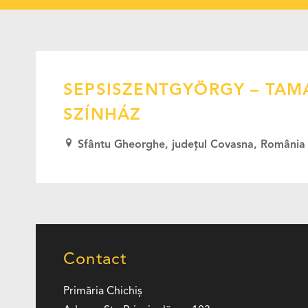
SEPSISZENTGYÖRGY – TAM
SZÍNHÁZ
Sfântu Gheorghe
,
județul Covasna
,
România
Contact
Primăria Chichiş