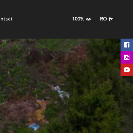
ntact
100%
RO
100%
HU
125%
EN
150%
RO