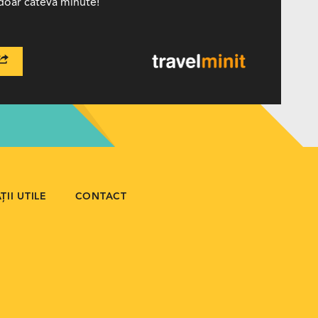
n doar câteva minute!
II UTILE
CONTACT