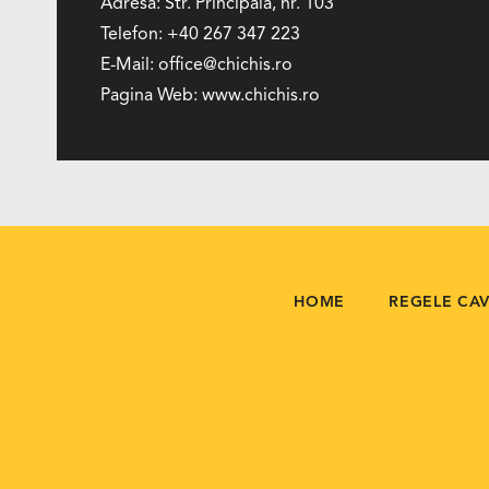
Adresa:
Str. Principală, nr. 103
Telefon:
+40 267 347 223
E-Mail:
office
chichis.ro
Pagina Web:
www.chichis.ro
HOME
REGELE CA