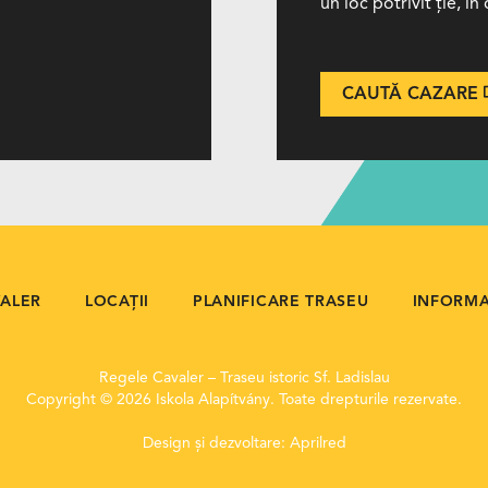
un loc potrivit ție, î
CAUTĂ CAZARE
VALER
LOCAȚII
PLANIFICARE TRASEU
INFORMAȚ
Regele Cavaler – Traseu istoric Sf. Ladislau
Copyright © 2026 Iskola Alapítvány. Toate drepturile rezervate.
Design și dezvoltare:
Aprilred